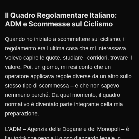
Il Quadro Regolamentare Italiano:
ADM e Scommesse sul Ciclismo
Quando ho iniziato a scommettere sul ciclismo, il
regolamento era l’ultima cosa che mi interessava.
Volevo capire le quote, studiare i corridori, trovare il
valore. Poi, un giorno, mi resi conto che un
operatore applicava regole diverse da un altro sullo
stesso tipo di scommessa – e che non sapevo
nemmeno perché. Da quel momento, il quadro
normativo è diventato parte integrante della mia
preparazione.
L’ADM – Agenzia delle Dogane e dei Monopoli – è
l’autorità che regola il gioco d’azzardo legale in