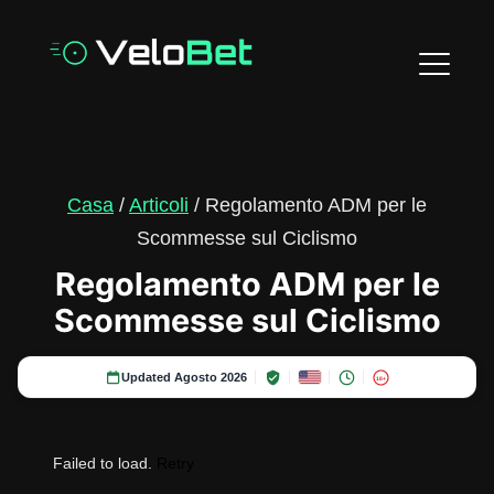
Casa
/
Articoli
/ Regolamento ADM per le
Scommesse sul Ciclismo
Regolamento ADM per le
Scommesse sul Ciclismo
Updated Agosto 2026
18+
Failed to load.
Retry