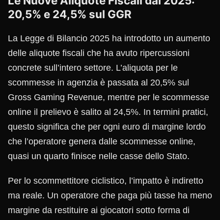
Le Nuove Aliquote Fiscali dal 2025:
20,5% e 24,5% sul GGR
La Legge di Bilancio 2025 ha introdotto un aumento
delle aliquote fiscali che ha avuto ripercussioni
concrete sull’intero settore. L’aliquota per le
scommesse in agenzia è passata al 20,5% sul
Gross Gaming Revenue, mentre per le scommesse
online il prelievo è salito al 24,5%. In termini pratici,
questo significa che per ogni euro di margine lordo
che l’operatore genera dalle scommesse online,
quasi un quarto finisce nelle casse dello Stato.
Per lo scommettitore ciclistico, l’impatto è indiretto
ma reale. Un operatore che paga più tasse ha meno
margine da restituire ai giocatori sotto forma di