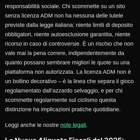
responsabilità sociale. Chi scommette su un sito
senza licenza ADM non ha nessuna delle tutele
previste dalla legge italiana: niente limiti di deposito
obbligatori, niente autoesclusione garantita, niente
ricorso in caso di controversie. È un rischio che non
vale mai la pena correre, indipendentemente da
quanto possano sembrare migliori le quote su una
piattaforma non autorizzata. La licenza ADM non è
un bollino decorativo – è la linea che separa il gioco
regolamentato dall’azzardo selvaggio, e per chi
scommette regolarmente sul ciclismo questa
distinzione ha implicazioni pratiche quotidiane.
Leggi anche le nostre
note legali
.