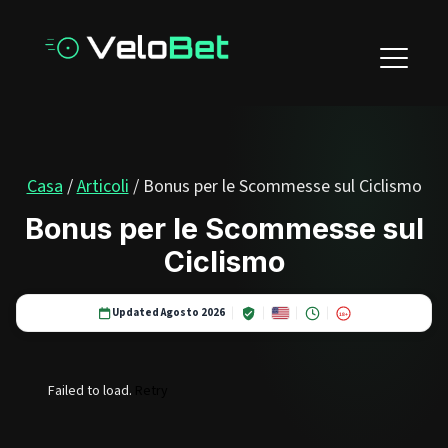
Casa
/
Articoli
/ Bonus per le Scommesse sul Ciclismo
Bonus per le Scommesse sul
Ciclismo
Updated Agosto 2026
18+
Failed to load.
Retry