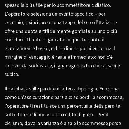
spesso la più utile per lo scommettitore ciclistico.
L’operatore seleziona un evento specifico – per
esempio, il vincitore di una tappa del Giro d’Italia – e
offre una quota artificialmente gonfiata su uno o più
corridori. Il limite di giocata su queste quote è
generalmente basso, nell’ordine di pochi euro, ma il
margine di vantaggio è reale e immediato: non c’è
rollover da soddisfare, il guadagno extra è incassabile
subito.
Il cashback sulle perdite è la terza tipologia. Funziona
come un’assicurazione parziale: se perdi la scommessa,
l’operatore ti restituisce una percentuale della perdita
sotto forma di bonus o di credito di gioco. Per il
ciclismo, dove la varianza è alta e le scommesse perse