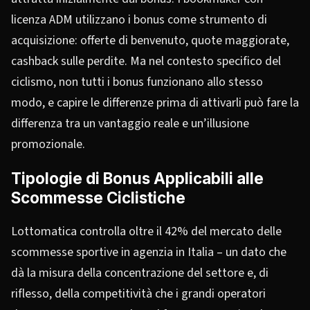
licenza ADM utilizzano i bonus come strumento di
acquisizione: offerte di benvenuto, quote maggiorate,
cashback sulle perdite. Ma nel contesto specifico del
ciclismo, non tutti i bonus funzionano allo stesso
modo, e capire le differenze prima di attivarli può fare la
differenza tra un vantaggio reale e un’illusione
promozionale.
Tipologie di Bonus Applicabili alle
Scommesse Ciclistiche
Lottomatica controlla oltre il 42% del mercato delle
scommesse sportive in agenzia in Italia – un dato che
dà la misura della concentrazione del settore e, di
riflesso, della competitività che i grandi operatori