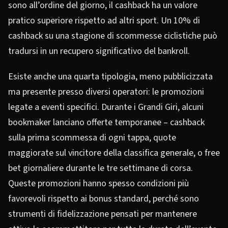
sono all’ordine del giorno, il cashback ha un valore
pratico superiore rispetto ad altri sport. Un 10% di
cashback su una stagione di scommesse ciclistiche può
tradursi in un recupero significativo del bankroll.
Esiste anche una quarta tipologia, meno pubblicizzata
ma presente presso diversi operatori: le promozioni
legate a eventi specifici. Durante i Grandi Giri, alcuni
bookmaker lanciano offerte temporanee – cashback
sulla prima scommessa di ogni tappa, quote
maggiorate sul vincitore della classifica generale, o free
bet giornaliere durante le tre settimane di corsa.
Queste promozioni hanno spesso condizioni più
favorevoli rispetto ai bonus standard, perché sono
strumenti di fidelizzazione pensati per mantenere