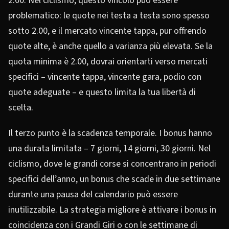
2.00. Nel ciclismo, questo vincolo può essere
problematico: le quote nei testa a testa sono spesso
sotto 2.00, e il mercato vincente tappa, pur offrendo
quote alte, è anche quello a varianza più elevata. Se la
quota minima è 2.00, dovrai orientarti verso mercati
specifici – vincente tappa, vincente gara, podio con
quote adeguate – e questo limita la tua libertà di
scelta.
Il terzo punto è la scadenza temporale. I bonus hanno
una durata limitata – 7 giorni, 14 giorni, 30 giorni. Nel
ciclismo, dove le grandi corse si concentrano in periodi
specifici dell’anno, un bonus che scade in due settimane
durante una pausa del calendario può essere
inutilizzabile. La strategia migliore è attivare i bonus in
coincidenza con i Grandi Giri o con le settimane di