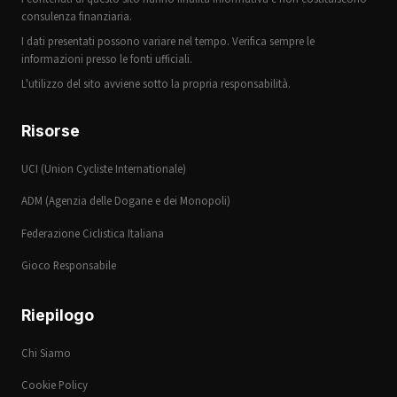
consulenza finanziaria.
I dati presentati possono variare nel tempo. Verifica sempre le
informazioni presso le fonti ufficiali.
L'utilizzo del sito avviene sotto la propria responsabilità.
Risorse
UCI (Union Cycliste Internationale)
ADM (Agenzia delle Dogane e dei Monopoli)
Federazione Ciclistica Italiana
Gioco Responsabile
Riepilogo
Chi Siamo
Cookie Policy